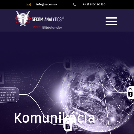

info@secom.sk

+421 910 130 130
Komunikácia