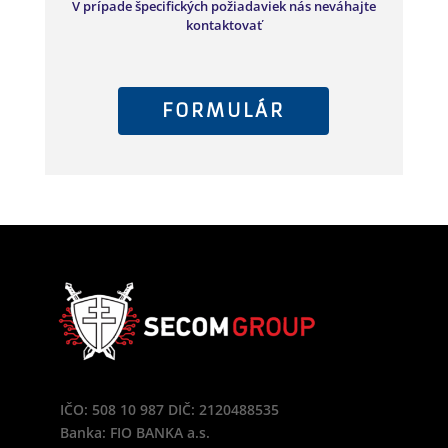
V prípade špecifických požiadaviek nás neváhajte
kontaktovať
FORMULÁR
IČO: 508 10 987 DIČ: 2120488535
Banka: FIO BANKA a.s.